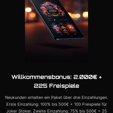
Willkommensbonus: 2.000€ +
225 Freispiele
Neukunden erhalten ein Paket über drei Einzahlungen.
Erste Einzahlung: 100% bis 500€ + 100 Freispiele für
Joker Stoker. Zweite Einzahlung: 75% bis 500€ + 25