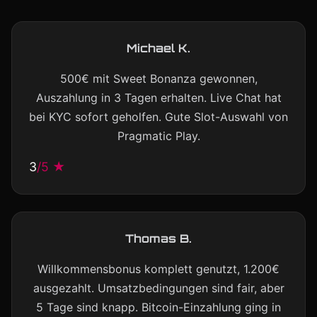
Michael K.
500€ mit Sweet Bonanza gewonnen,
Auszahlung in 3 Tagen erhalten. Live Chat hat
bei KYC sofort geholfen. Gute Slot-Auswahl von
Pragmatic Play.
3
/5 ★
Thomas B.
Willkommensbonus komplett genutzt, 1.200€
ausgezahlt. Umsatzbedingungen sind fair, aber
5 Tage sind knapp. Bitcoin-Einzahlung ging in