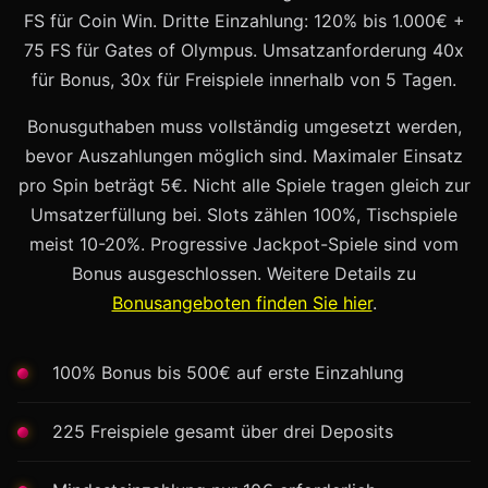
FS für Coin Win. Dritte Einzahlung: 120% bis 1.000€ +
75 FS für Gates of Olympus. Umsatzanforderung 40x
für Bonus, 30x für Freispiele innerhalb von 5 Tagen.
Bonusguthaben muss vollständig umgesetzt werden,
bevor Auszahlungen möglich sind. Maximaler Einsatz
pro Spin beträgt 5€. Nicht alle Spiele tragen gleich zur
Umsatzerfüllung bei. Slots zählen 100%, Tischspiele
meist 10-20%. Progressive Jackpot-Spiele sind vom
Bonus ausgeschlossen. Weitere Details zu
Bonusangeboten finden Sie hier
.
100% Bonus bis 500€ auf erste Einzahlung
225 Freispiele gesamt über drei Deposits