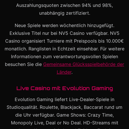
Auszahlungsquoten zwischen 94% und 98%,
unabhängig zertifiziert.
Neue Spiele werden wöchentlich hinzugefügt.
Exklusive Titel nur bei NV5 Casino verfügbar. NV5
Casino organisiert Turniere mit Preispools bis 10.000€
monatlich. Ranglisten in Echtzeit einsehbar. Für weitere
Informationen zum verantwortungsvollen Spielen
besuchen Sie die
Gemeinsame Glücksspielbehörde der
Länder
.
Live Casino mit Evolution Gaming
Evolution Gaming liefert Live-Dealer-Spiele in
Studioqualität. Roulette, Blackjack, Baccarat rund um
die Uhr verfügbar. Game Shows: Crazy Time,
Monopoly Live, Deal or No Deal. HD-Streams mit