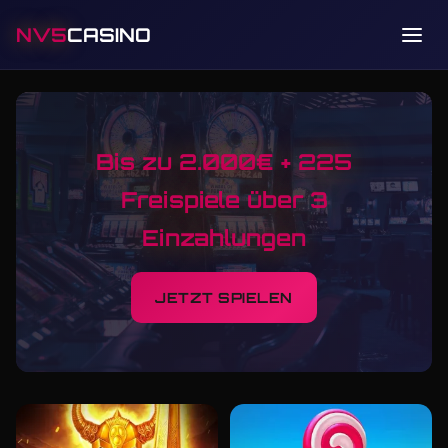
NV5
CASINO
Bis zu 2.000€ + 225
Freispiele über 3
Einzahlungen
JETZT SPIELEN