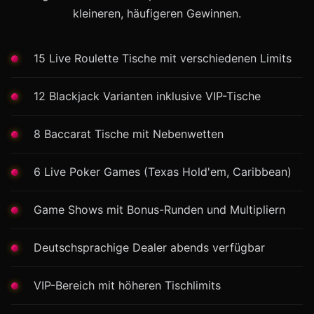
kleineren, häufigeren Gewinnen.
15 Live Roulette Tische mit verschiedenen Limits
12 Blackjack Varianten inklusive VIP-Tische
8 Baccarat Tische mit Nebenwetten
6 Live Poker Games (Texas Hold'em, Caribbean)
Game Shows mit Bonus-Runden und Multipliern
Deutschsprachige Dealer abends verfügbar
VIP-Bereich mit höheren Tischlimits