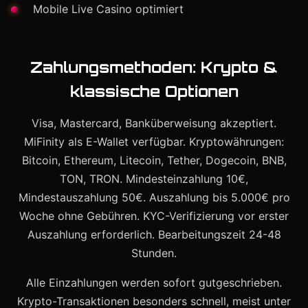
Mobile Live Casino optimiert
Zahlungsmethoden: Krypto &
klassische Optionen
Visa, Mastercard, Banküberweisung akzeptiert.
MiFinity als E-Wallet verfügbar. Kryptowährungen:
Bitcoin, Ethereum, Litecoin, Tether, Dogecoin, BNB,
TON, TRON. Mindesteinzahlung 10€,
Mindestauszahlung 50€. Auszahlung bis 5.000€ pro
Woche ohne Gebühren. KYC-Verifizierung vor erster
Auszahlung erforderlich. Bearbeitungszeit 24-48
Stunden.
Alle Einzahlungen werden sofort gutgeschrieben.
Krypto-Transaktionen besonders schnell, meist unter