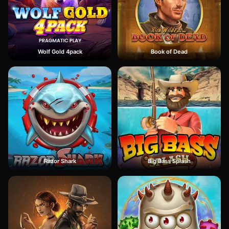
Wolf Gold 4pack
Book of Dead
Razor Shark
Big Bass Splash