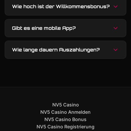
Zusätzlich werden unsere Spielergelder
Zahlungsoptionen zur Verfügung: Visa,
Wie hoch ist der Willkommensbonus?
getrennt vom Betriebsvermögen verwahrt, und
Mastercard, MiFinity, Banküberweisung und
regelmäßige externe Audits bestätigen unsere
Unser Willkommenspaket bietet Neukunden bis
Kryptowährungen wie Bitcoin, Ethereum und
Seriosität.
zu 2.000€ Bonusgeld plus 225 Freispiele,
Litecoin. Einzahlungen werden sofort
Gibt es eine mobile App?
verteilt auf die ersten drei Einzahlungen. Die
gutgeschrieben und sind für unsere Spieler
Eine separate App ist bei uns nicht nötig, denn
erste Einzahlung wird mit 100% bis 500€
komplett gebührenfrei. Für Krypto-Nutzer
unsere mobile Browser-Version ist vollständig
gematcht, und die Mindesteinzahlung beträgt
bieten wir besonders schnelle
Wie lange dauern Auszahlungen?
optimiert und bietet alle Funktionen der
nur 10€. Alle Details zu den
Bearbeitungszeiten.
Auszahlungen bis 5.000€ werden innerhalb von
Desktop-Variante. Das responsive Design passt
Umsatzbedingungen finden Sie in unserem
2-5 Tagen bearbeitet, größere Beträge können
sich automatisch an Ihr Gerät an, egal ob
Bonusbereich.
bis zu 30 Tage dauern.
Smartphone oder Tablet. So genießen Sie unser
gesamtes Spielangebot mit über 3.500 Titeln
auch unterwegs.
NV5 Casino
NV5 Casino Anmelden
NV5 Casino Bonus
NV5 Casino Registrierung