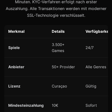
Minuten. KYC-Verfahren erfolgt nach erster
Auszahlung. Alle Transaktionen werden mit moderner
SSL-Technologie verschlüsselt.
Merkmal
Details
Verfügbarkeit
3.500+
Spiele
24/7
Games
Anbieter
50+ Provider
Alle Genres
Lizenz
Curaçao
Gültig
Mindesteinzahlung
10€
Sofort