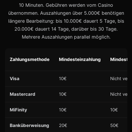
10 Minuten. Gebühren werden vom Casino
übernommen. Auszahlungen über 5.000€ benötigen
längere Bearbeitung: bis 10.000€ dauert 5 Tage, bis
20.000€ dauert 14 Tage, darüber bis 30 Tage.
Mehrere Auszahlungen parallel möglich.
Zahlungsmethode
Mindesteinzahlung
Mindesta
Visa
10€
Nicht ver
Mastercard
10€
Nicht ver
MiFinity
10€
10€
Banküberweisung
20€
50€