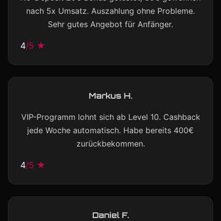
nach 5x Umsatz. Auszahlung ohne Probleme.
Sehr gutes Angebot für Anfänger.
4
/5 ★
Markus H.
VIP-Programm lohnt sich ab Level 10. Cashback
jede Woche automatisch. Habe bereits 400€
zurückbekommen.
4
/5 ★
Daniel F.