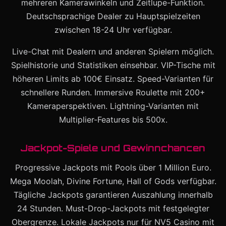
mehreren Kamerawinkeln und Zeitlupe-Funktion.
Deutschsprachige Dealer zu Hauptspielzeiten
zwischen 18-24 Uhr verfügbar.
Live-Chat mit Dealern und anderen Spielern möglich.
Spielhistorie und Statistiken einsehbar. VIP-Tische mit
höheren Limits ab 100€ Einsatz. Speed-Varianten für
schnellere Runden. Immersive Roulette mit 200+
Kameraperspektiven. Lightning-Varianten mit
Multiplier-Features bis 500x.
Jackpot-Spiele und Gewinnchancen
Progressive Jackpots mit Pools über 1 Million Euro.
Mega Moolah, Divine Fortune, Hall of Gods verfügbar.
Tägliche Jackpots garantieren Auszahlung innerhalb
24 Stunden. Must-Drop-Jackpots mit festgelegter
Obergrenze. Lokale Jackpots nur für NV5 Casino mit